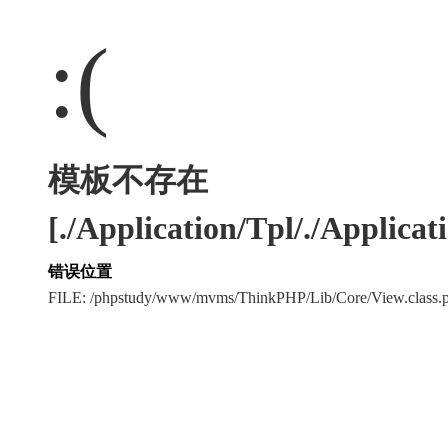
:(
模板不存在
[./Application/Tpl/./Applicat
错误位置
FILE: /phpstudy/www/mvms/ThinkPHP/Lib/Core/View.clas